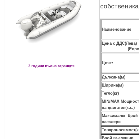
собственика
Наименование
Цена с ДДС(Лева)
(Евро
Цвят:
2 години пълна гаранция
Дължина(м)
Ширина(м)
Тегло(кг)
MIN/MAX Мощност
на двигател(к.с.)
Максимален брой
пасажери
Товароносимост(к
Брой въздушни