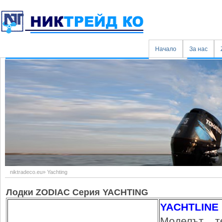
Начало
За нас
Контакти
niktradeco.eu
»
Yachting
Лодки ZODIAC Серия YACHTING
YACHTLINE 
Моделът 