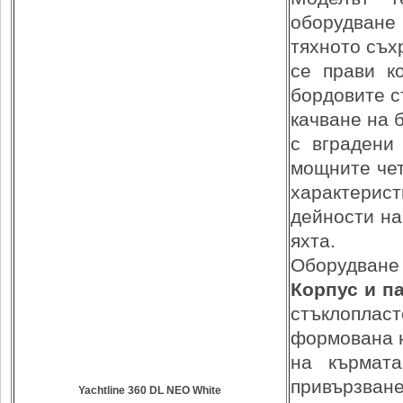
оборудване 
тяхното съх
се прави к
бордовите с
качване на 
с вградени
мощните чет
характерис
дейности на
яхта.
Оборудване 
Корпус и п
стъклоплас
формована н
на кърмата
привързване
Yachtline 360 DL NEO White