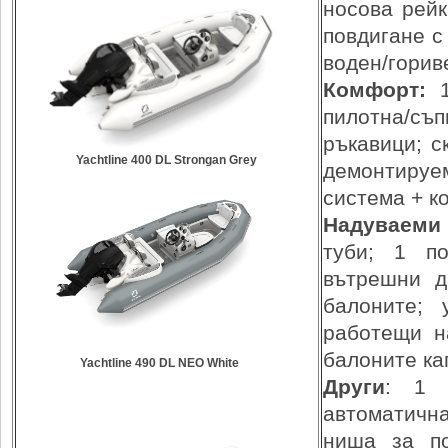
носова рейк
повдигане с
воден/горив
Комфорт:
1
пилотна/съп
ръкавици; с
Yachtline 400 DL Strongan Grey
демонтируе
система + к
Надуваеми
туби; 1 по
вътрешни д
балоните; 
работещи н
балоните ка
Yachtline 490 DL NEO White
Други
: 1 
автоматична
ниша за по